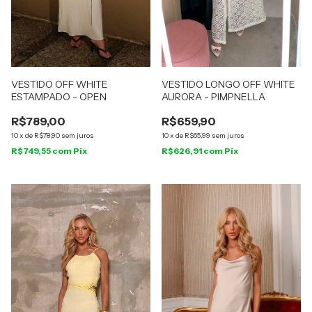
VESTIDO OFF WHITE
VESTIDO LONGO OFF WHITE
ESTAMPADO - OPEN
AURORA - PIMPNELLA
R$789,00
R$659,90
10
x
de
R$78,90
sem juros
10
x
de
R$65,99
sem juros
R$749,55
com
Pix
R$626,91
com
Pix