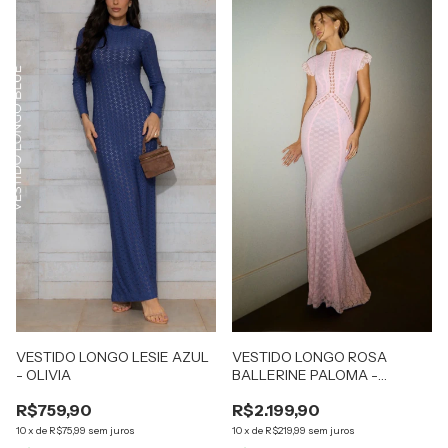
VESTIDO LONGO LESIE AZUL
VESTIDO LONGO ROSA
- OLIVIA
BALLERINE PALOMA -
CLOUDE
R$759,90
R$2.199,90
10
x
de
R$75,99
sem juros
10
x
de
R$219,99
sem juros