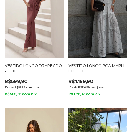
VESTIDO LONGO DRAPEADO
VESTIDO LONGO POA MARLI -
- DOT
CLOUDE
R$599,90
R$1.169,90
10
x
de
R$59,99
sem juros
10
x
de
R$116,99
sem juros
R$569,91
com
Pix
R$1.111,41
com
Pix