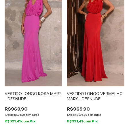
VESTIDO LONGO ROSA MARY
VESTIDO LONGO VERMELHO
- DESNUDE
MARY - DESNUDE
R$969,90
R$969,90
10
x
de
R$96,99
sem juros
10
x
de
R$96,99
sem juros
R$921,41
com
Pix
R$921,41
com
Pix