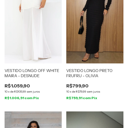
VESTIDO LONGO OFF WHITE
VESTIDO LONGO PRETO
MAIRA - DESNUDE
FRUFRU - OLIVIA
R$1.059,90
R$799,90
10
x
de
R$105,99
sem juros
10
x
de
R$79,99
sem juros
R$1.006,91
com
Pix
R$759,91
com
Pix