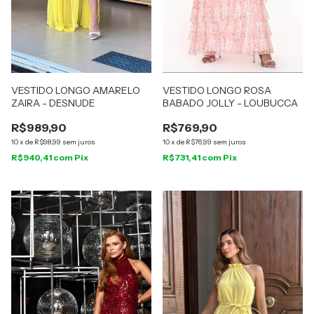
VESTIDO LONGO AMARELO
VESTIDO LONGO ROSA
ZAIRA - DESNUDE
BABADO JOLLY - LOUBUCCA
R$989,90
R$769,90
10
x
de
R$98,99
sem juros
10
x
de
R$76,99
sem juros
R$940,41
com
Pix
R$731,41
com
Pix