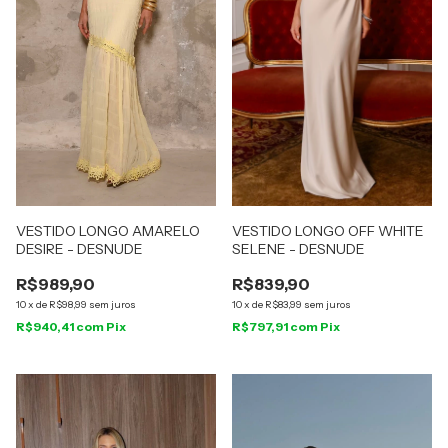
VESTIDO LONGO AMARELO
VESTIDO LONGO OFF WHITE
DESIRE - DESNUDE
SELENE - DESNUDE
R$989,90
R$839,90
10
x
de
R$98,99
sem juros
10
x
de
R$83,99
sem juros
R$940,41
com
Pix
R$797,91
com
Pix