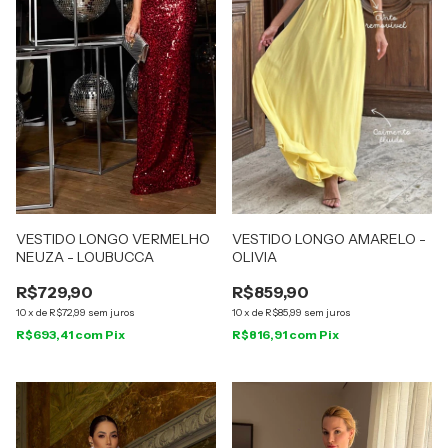
VESTIDO LONGO VERMELHO
VESTIDO LONGO AMARELO -
NEUZA - LOUBUCCA
OLIVIA
R$729,90
R$859,90
10
x
de
R$72,99
sem juros
10
x
de
R$85,99
sem juros
R$693,41
com
Pix
R$816,91
com
Pix