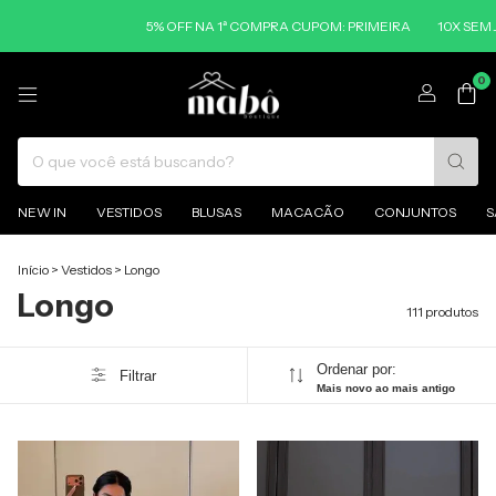
% OFF NA 1ª COMPRA CUPOM: PRIMEIRA
10X SEM JUROS NO CARTÃO
0
NEW IN
VESTIDOS
BLUSAS
MACACÃO
CONJUNTOS
S
Início
>
Vestidos
>
Longo
Longo
111 produtos
Ordenar por:
Filtrar
Mais novo ao mais antigo