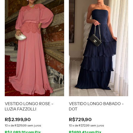
VESTIDO LONGO ROSE -
VESTIDO LONGO BABADO -
LUZIA FAZZOLLI
DOT
R$2.199,90
R$729,90
10
x
de
R$219,99
sem juros
10
x
de
R$72,99
sem juros
R$2.089,91
com
Pix
R$693,41
com
Pix