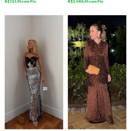
R$721,91
com
Pix
R$2.089,91
com
Pix