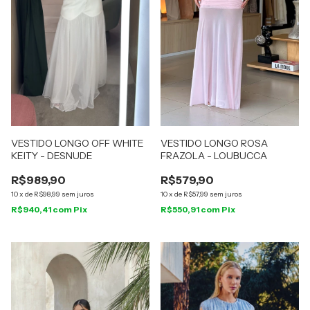
VESTIDO LONGO OFF WHITE
VESTIDO LONGO ROSA
KEITY - DESNUDE
FRAZOLA - LOUBUCCA
R$989,90
R$579,90
10
x
de
R$98,99
sem juros
10
x
de
R$57,99
sem juros
R$940,41
com
Pix
R$550,91
com
Pix