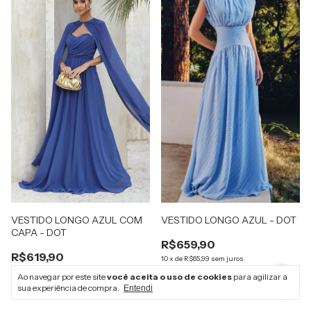
VESTIDO LONGO AZUL COM
VESTIDO LONGO AZUL - DOT
CAPA - DOT
R$659,90
R$619,90
10
x
de
R$65,99
sem juros
10
x
de
R$61,99
sem juros
R$626,91
com
Pix
Ao navegar por este site
você aceita o uso de cookies
para agilizar a
R$588,91
com
Pix
sua experiência de compra.
Entendi