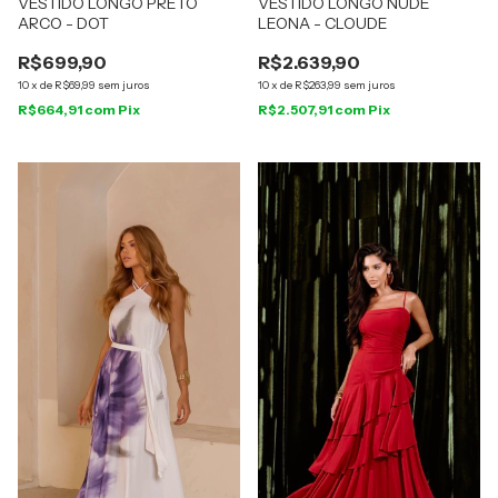
VESTIDO LONGO PRETO
VESTIDO LONGO NUDE
ARCO - DOT
LEONA - CLOUDE
R$699,90
R$2.639,90
10
x
de
R$69,99
sem juros
10
x
de
R$263,99
sem juros
R$664,91
com
Pix
R$2.507,91
com
Pix