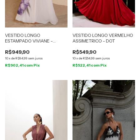
VESTIDO LONGO
VESTIDO LONGO VERMELHO
ESTAMPADO VIVIANE -
ASSIMETRICO - DOT
DESNUDE
R$949,90
R$549,90
10
x
de
R$94,99
sem juros
10
x
de
R$54,99
sem juros
R$902,41
com
Pix
R$522,41
com
Pix