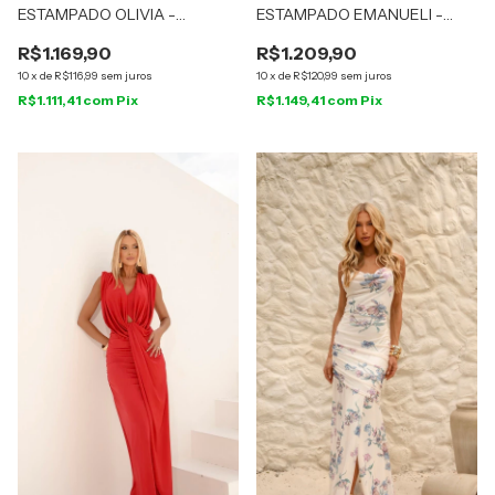
ESTAMPADO OLIVIA -
ESTAMPADO EMANUELI -
AQUARELLA
DESNUDE
R$1.169,90
R$1.209,90
10
x
de
R$116,99
sem juros
10
x
de
R$120,99
sem juros
R$1.111,41
com
Pix
R$1.149,41
com
Pix