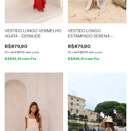
VESTIDO LONGO VERMELHO
VESTIDO LONGO
AGATA - DESNUDE
ESTAMPADO SERENA -
DESNUDE
R$879,90
R$879,90
10
x
de
R$87,99
sem juros
10
x
de
R$87,99
sem juros
R$835,91
com
Pix
R$835,91
com
Pix