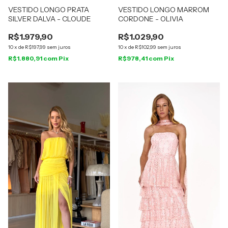
VESTIDO LONGO PRATA
VESTIDO LONGO MARROM
SILVER DALVA - CLOUDE
CORDONE - OLIVIA
R$1.979,90
R$1.029,90
10
x
de
R$197,99
sem juros
10
x
de
R$102,99
sem juros
R$1.880,91
com
Pix
R$978,41
com
Pix