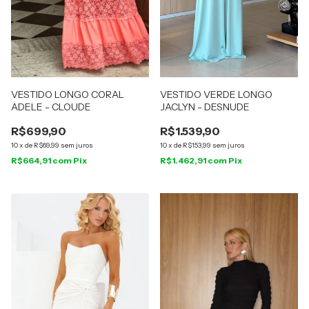
VESTIDO LONGO CORAL
VESTIDO VERDE LONGO
ADELE - CLOUDE
JACLYN - DESNUDE
R$699,90
R$1.539,90
10
x
de
R$69,99
sem juros
10
x
de
R$153,99
sem juros
R$664,91
com
Pix
R$1.462,91
com
Pix