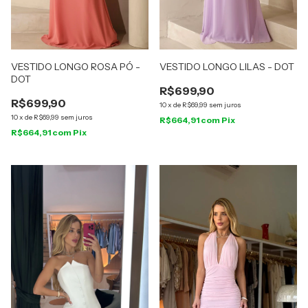
VESTIDO LONGO ROSA PÓ -
VESTIDO LONGO LILAS - DOT
DOT
R$699,90
R$699,90
10
x
de
R$69,99
sem juros
10
x
de
R$69,99
sem juros
R$664,91
com
Pix
R$664,91
com
Pix