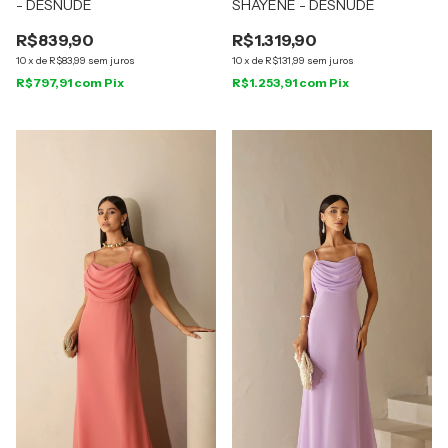
- DESNUDE
SHAYENE - DESNUDE
R$839,90
R$1.319,90
10
x
de
R$83,99
sem juros
10
x
de
R$131,99
sem juros
R$797,91
com
Pix
R$1.253,91
com
Pix