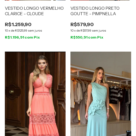
VESTIDO LONGO VERMELHO
VESTIDO LONGO PRETO
CLARICE - CLOUDE
GOUTTE - PIMPNELLA
R$1.259,90
R$579,90
10
x
de
R$125,99
sem juros
10
x
de
R$57,99
sem juros
R$1.196,91
com
Pix
R$550,91
com
Pix