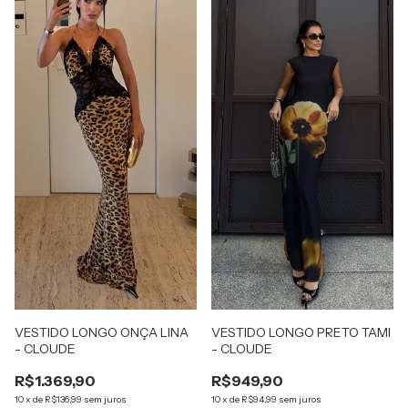
VESTIDO LONGO ONÇA LINA
VESTIDO LONGO PRETO TAMI
- CLOUDE
- CLOUDE
R$1.369,90
R$949,90
10
x
de
R$136,99
sem juros
10
x
de
R$94,99
sem juros