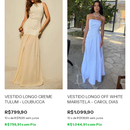
VESTIDO LONGO CREME
VESTIDO LONGO OFF WHITE
TULUM - LOUBUCCA
MARISTELA - CAROL DIAS
R$799,90
R$1.099,90
10
x
de
R$79,99
sem juros
10
x
de
R$109,99
sem juros
R$759,91
com
Pix
R$1.044,91
com
Pix