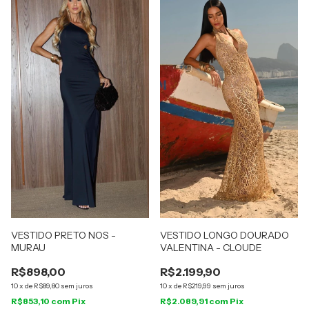
VESTIDO PRETO NOS -
VESTIDO LONGO DOURADO
MURAU
VALENTINA - CLOUDE
R$898,00
R$2.199,90
10
x
de
R$89,80
sem juros
10
x
de
R$219,99
sem juros
R$853,10
com
Pix
R$2.089,91
com
Pix