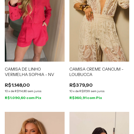
CAMISA DE LINHO
CAMISA CREME CANCUM -
VERMELHA SOPHIA - NV
LOUBUCCA
R$1.148,00
R$379,90
10
x
de
R$114,80
sem juros
10
x
de
R$37,99
sem juros
R$1.090,60
com
Pix
R$360,91
com
Pix