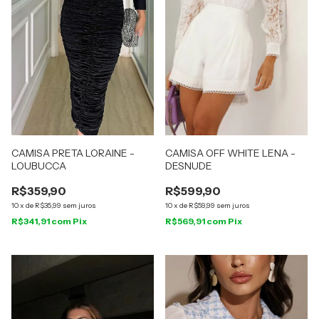
CAMISA PRETA LORAINE -
CAMISA OFF WHITE LENA -
LOUBUCCA
DESNUDE
R$359,90
R$599,90
10
x
de
R$35,99
sem juros
10
x
de
R$59,99
sem juros
R$341,91
com
Pix
R$569,91
com
Pix