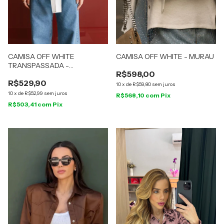
CAMISA OFF WHITE
CAMISA OFF WHITE - MURAU
TRANSPASSADA -
R$598,00
AQUARELLA
R$529,90
10
x
de
R$59,80
sem juros
10
x
de
R$52,99
sem juros
R$568,10
com
Pix
R$503,41
com
Pix