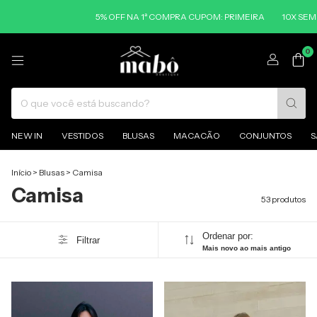
5% OFF NA 1ª COMPRA CUPOM: PRIMEIRA
10X SEM JUROS NO CARTÃO
0
NEW IN
VESTIDOS
BLUSAS
MACACÃO
CONJUNTOS
S
Início
>
Blusas
>
Camisa
Camisa
53 produtos
Ordenar por:
Filtrar
Mais novo ao mais antigo