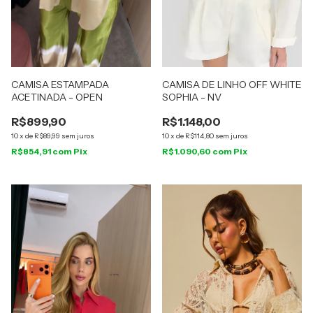
CAMISA ESTAMPADA
CAMISA DE LINHO OFF WHITE
ACETINADA - OPEN
SOPHIA - NV
R$899,90
R$1.148,00
10
x
de
R$89,99
sem juros
10
x
de
R$114,80
sem juros
R$854,91
com
Pix
R$1.090,60
com
Pix