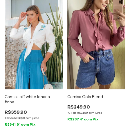
Camisa off white lohana -
Camisa Gola Blend
finna
R$249,90
R$359,90
10
x
de
R$24,99
sem juros
10
x
de
R$35,99
sem juros
R$237,41
com
Pix
R$341,91
com
Pix