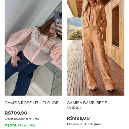
CAMISA ROSE LIZ - CLOUDE
CAMISA BAMBI BEGE -
MURAU
R$709,90
R$998,00
10
x
de
R$70,99
sem juros
10
x
de
R$99,80
sem juros
R$674,41
com
Pix