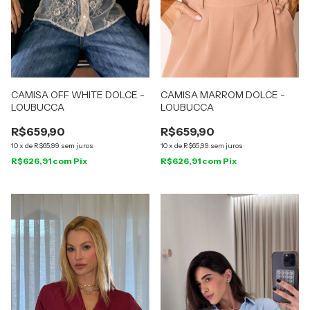
CAMISA OFF WHITE DOLCE -
CAMISA MARROM DOLCE -
LOUBUCCA
LOUBUCCA
R$659,90
R$659,90
10
x
de
R$65,99
sem juros
10
x
de
R$65,99
sem juros
R$626,91
com
Pix
R$626,91
com
Pix