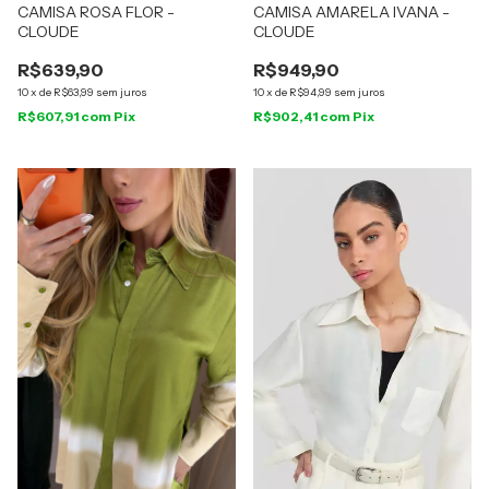
CAMISA ROSA FLOR -
CAMISA AMARELA IVANA -
CLOUDE
CLOUDE
R$639,90
R$949,90
10
x
de
R$63,99
sem juros
10
x
de
R$94,99
sem juros
R$607,91
com
Pix
R$902,41
com
Pix