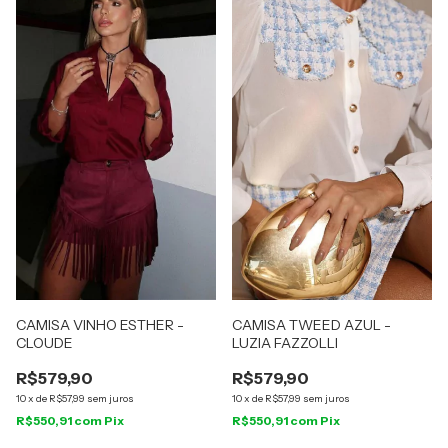
CAMISA VINHO ESTHER -
CAMISA TWEED AZUL -
CLOUDE
LUZIA FAZZOLLI
R$579,90
R$579,90
10
x
de
R$57,99
sem juros
10
x
de
R$57,99
sem juros
R$550,91
com
Pix
R$550,91
com
Pix