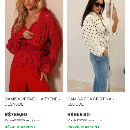
CAMISA VERMELHA TYENE -
CAMISA POA CRISTINA -
DESNUDE
CLOUDE
R$769,90
R$659,90
10
x
de
R$76,99
sem juros
10
x
de
R$65,99
sem juros
R$731,41
com
Pix
R$626,91
com
Pix