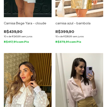
Camisa Bege Yara - cloude
camisa azul - bambola
R$439,90
R$399,90
10
x
de
R$43,99
sem juros
10
x
de
R$39,99
sem juros
R$417,91
com
Pix
R$379,91
com
Pix