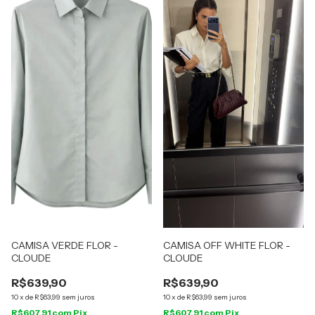
CAMISA VERDE FLOR -
CAMISA OFF WHITE FLOR -
CLOUDE
CLOUDE
R$639,90
R$639,90
10
x
de
R$63,99
sem juros
10
x
de
R$63,99
sem juros
R$607,91
com
Pix
R$607,91
com
Pix