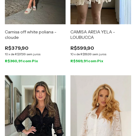
Camisa off white poliana -
CAMISA AREIA YELA -
cloude
LOUBUCCA
R$379,90
R$599,90
10
x
de
R$37,99
sem juros
10
x
de
R$59,99
sem juros
R$360,91
com
Pix
R$569,91
com
Pix