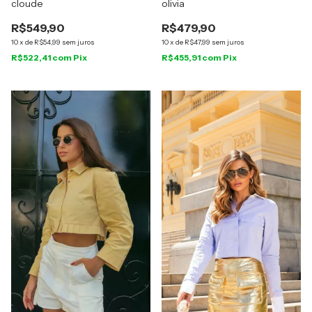
cloude
olivia
R$549,90
R$479,90
10
x
de
R$54,99
sem juros
10
x
de
R$47,99
sem juros
R$522,41
com
Pix
R$455,91
com
Pix