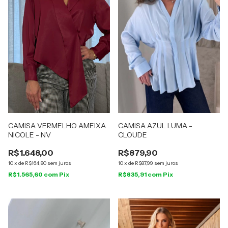
CAMISA VERMELHO AMEIXA
CAMISA AZUL LUMA -
NICOLE - NV
CLOUDE
R$1.648,00
R$879,90
10
x
de
R$164,80
sem juros
10
x
de
R$87,99
sem juros
R$1.565,60
com
Pix
R$835,91
com
Pix