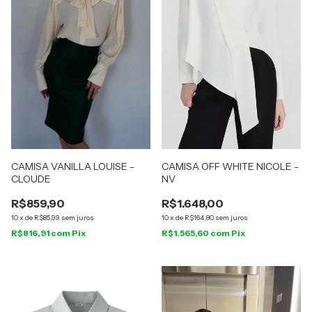
CAMISA VANILLA LOUISE -
CAMISA OFF WHITE NICOLE -
CLOUDE
NV
R$859,90
R$1.648,00
10
x
de
R$85,99
sem juros
10
x
de
R$164,80
sem juros
R$816,91
com
Pix
R$1.565,60
com
Pix