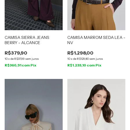
CAMISA SIERRA JEANS
CAMISA MARROM SEDA LEA -
BERRY - ALCANCE
NV
R$379,90
R$1.298,00
10
x
de
R$37,99
sem juros
10
x
de
R$129,80
sem juros
R$360,91
com
Pix
R$1.233,10
com
Pix