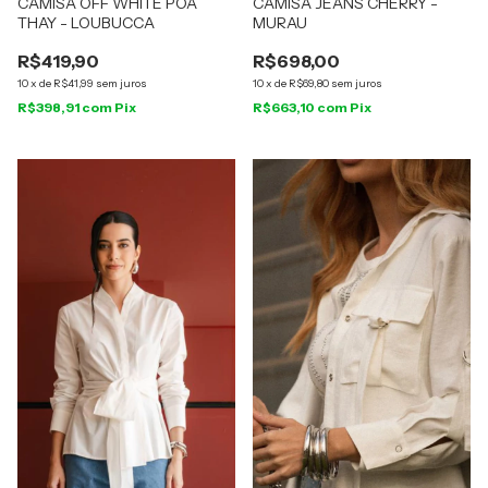
CAMISA OFF WHITE POA
CAMISA JEANS CHERRY -
THAY - LOUBUCCA
MURAU
R$419,90
R$698,00
10
x
de
R$41,99
sem juros
10
x
de
R$69,80
sem juros
R$398,91
com
Pix
R$663,10
com
Pix