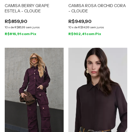
CAMISA BERRY GRAPE
CAMISA ROSA ORCHID CORA
ESTELA - CLOUDE
- CLOUDE
R$859,90
R$949,90
10
x
de
R$85,99
sem juros
10
x
de
R$94,99
sem juros
R$816,91
com
Pix
R$902,41
com
Pix