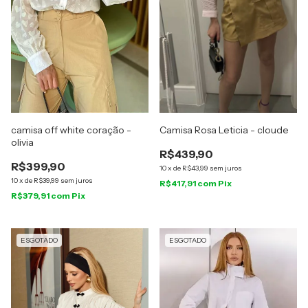
camisa off white coração -
Camisa Rosa Leticia - cloude
olivia
R$439,90
R$399,90
10
x
de
R$43,99
sem juros
10
x
de
R$39,99
sem juros
R$417,91
com
Pix
R$379,91
com
Pix
ESGOTADO
ESGOTADO