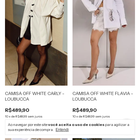
CAMISA OFF WHITE CARLY -
CAMISA OFF WHITE FLAVIA -
LOUBUCCA
LOUBUCCA
R$489,90
R$489,90
10
x
de
R$48,99
sem juros
10
x
de
R$48,99
sem juros
R$465,41
com
Pix
R$465,41
com
Pix
Ao navegar por este site
você aceita o uso de cookies
para agilizar a
sua experiência de compra.
Entendi