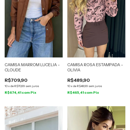
CAMISA MARROM LUCELIA -
CAMISA ROSA ESTAMPADA -
CLOUDE
OLIVIA
R$709,90
R$489,90
10
x
de
R$70,99
sem juros
10
x
de
R$48,99
sem juros
R$674,41
com
Pix
R$465,41
com
Pix