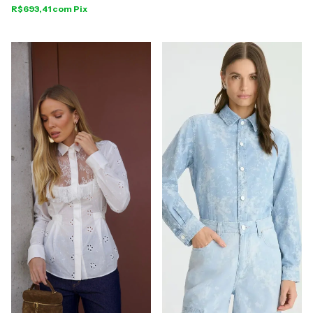
R$693,41
com
Pix