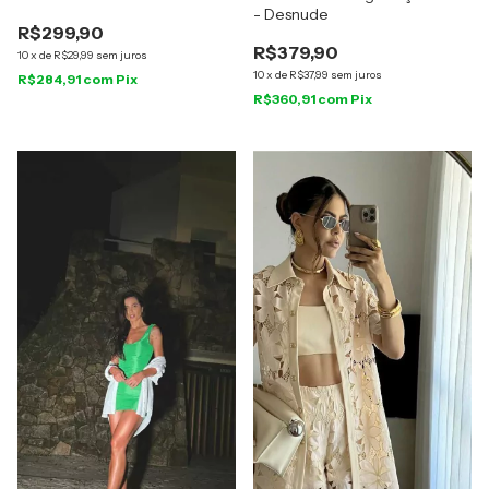
- Desnude
R$299,90
R$379,90
10
x
de
R$29,99
sem juros
10
x
de
R$37,99
sem juros
R$284,91
com
Pix
R$360,91
com
Pix