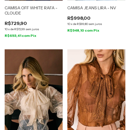
CAMISA OFF WHITE RAFA -
CAMISA JEANS LIRA - NV
CLOUDE
R$998,00
R$729,90
10
x
de
R$99,80
sem juros
10
x
de
R$72,99
sem juros
R$948,10
com
Pix
R$693,41
com
Pix