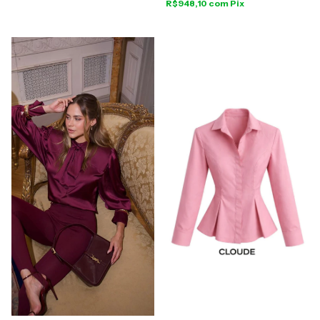
R$948,10
com
Pix