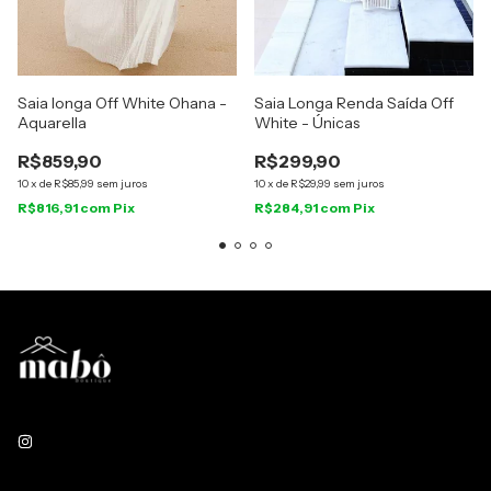
Saia longa Off White Ohana -
Saia Longa Renda Saída Off
Aquarella
White - Únicas
R$859,90
R$299,90
10
x
de
R$85,99
sem juros
10
x
de
R$29,99
sem juros
R$816,91
com
Pix
R$284,91
com
Pix