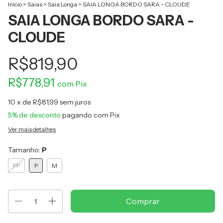
Início
>
Saias
>
Saia Longa
>
SAIA LONGA BORDO SARA - CLOUDE
SAIA LONGA BORDO SARA -
CLOUDE
R$819,90
R$778,91
com
Pix
10
x de
R$81,99
sem juros
5% de desconto
pagando com Pix
Ver mais detalhes
Tamanho:
P
PP
P
M