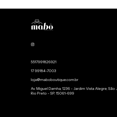
5517991826921
17 99184-7003
loja@maboboutique.com.br
Av. Miguel Damha, 1236 - Jardim Vista Alegre, São
Rio Preto - SP, 15061-699