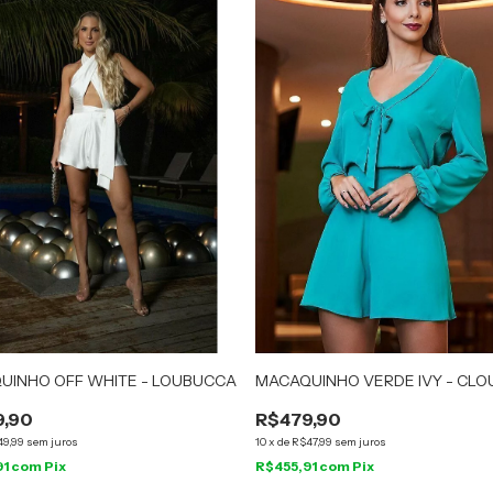
UINHO OFF WHITE - LOUBUCCA
MACAQUINHO VERDE IVY - CLO
9,90
R$479,90
49,99
sem juros
10
x
de
R$47,99
sem juros
91
com
Pix
R$455,91
com
Pix