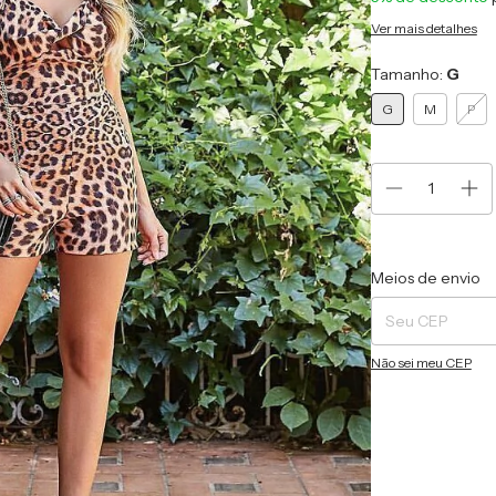
Ver mais detalhes
Tamanho:
G
G
M
P
Entregas para o CEP
Meios de envio
Não sei meu CEP