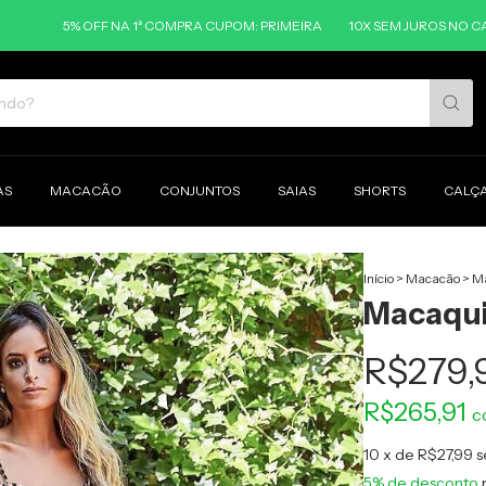
% OFF NA 1ª COMPRA CUPOM: PRIMEIRA
10X SEM JUROS NO CARTÃO
5
AS
MACACÃO
CONJUNTOS
SAIAS
SHORTS
CALÇ
Início
>
Macacão
>
Ma
Macaqui
R$279,
R$265,91
c
10
x de
R$27,99
s
5% de desconto