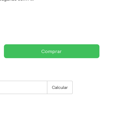
:
Alterar CEP
Calcular