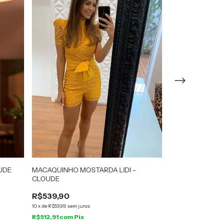
UDE
MACAQUINHO MOSTARDA LIDI -
MACAQUINHO V
CLOUDE
CLOUDE
R$539,90
R$539,90
10
x
de
R$53,99
sem juros
10
x
de
R$53,99
sem j
R$512,91
com
Pix
R$512,91
com
Pi