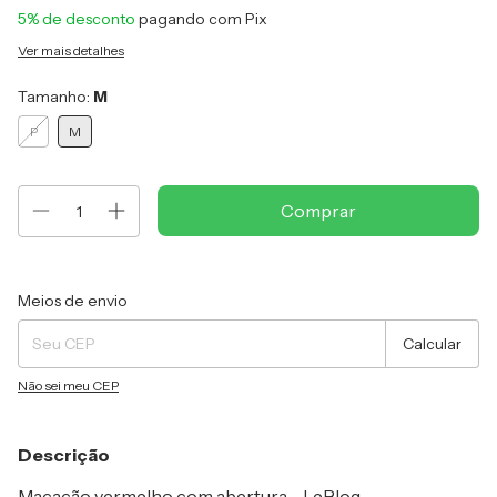
5% de desconto
pagando com Pix
Ver mais detalhes
Tamanho:
M
P
M
Entregas para o CEP:
Alterar CEP
Meios de envio
Calcular
Não sei meu CEP
Descrição
Macacão vermelho com abertura - LeBlog