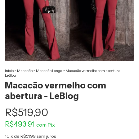
Início
>
Macacão
>
Macacão Longo
>
Macacão vermelho com abertura -
LeBlog
Macacão vermelho com
abertura - LeBlog
R$519,90
R$493,91
com
Pix
10
x de
R$51,99
sem juros