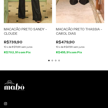
MACACÃO PRETO SANDY -
MACACÃO PRETO THASSIA -
CLOUDE
CAROL DIAS
R$739,90
R$479,90
10
x
de
R$73,99
sem juros
10
x
de
R$47,99
sem juros
R$702,91
com
Pix
R$455,91
com
Pix