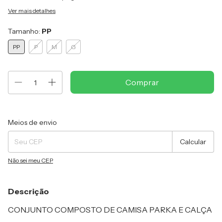
Ver mais detalhes
Tamanho:
PP
PP
P
M
G
Entregas para o CEP:
Alterar CEP
Meios de envio
Calcular
Não sei meu CEP
Descrição
CONJUNTO COMPOSTO DE CAMISA PARKA E CALÇA