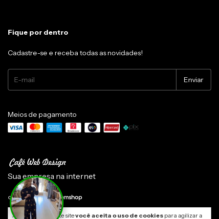
Fique por dentro
Cadastre-se e receba todas as novidades!
Meios de pagamento
Sua empresa na internet
Copyright Mabô Boutique - 21157159000194 - 2026. Todos os direitos
Ao navegar por este site
você aceita o uso de cookies
para agilizar a
reservados.