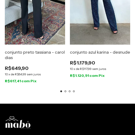
conjunto preto tassiana - carol
conjunto azul karina - desnude
dias
R$1.179,90
R$649,90
10
x
de
R$117,99
sem juros
10
x
de
R$64,99
sem juros
R$1.120,91
com
Pix
R$617,41
com
Pix